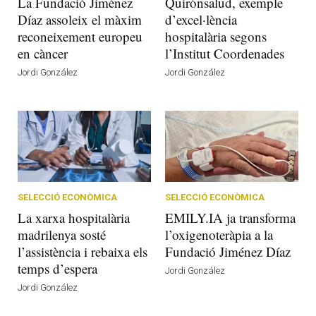
La Fundació Jiménez
Quirónsalud, exemple
Díaz assoleix el màxim
d’excel·lència
reconeixement europeu
hospitalària segons
en càncer
l’Institut Coordenades
Jordi González
Jordi González
SELECCIÓ ECONÒMICA
SELECCIÓ ECONÒMICA
La xarxa hospitalària
EMILY.IA ja transforma
madrilenya sosté
l’oxigenoteràpia a la
l’assistència i rebaixa els
Fundació Jiménez Díaz
temps d’espera
Jordi González
Jordi González