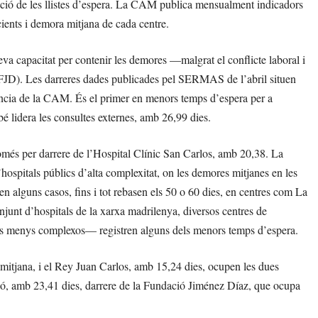
volució de les llistes d’espera. La CAM publica mensualment indicadors
acients i demora mitjana de cada centre.
eva capacitat per contenir les demores —malgrat el conflicte laboral i
(FJD). Les darreres dades publicades pel SERMAS de l’abril situen
erència de la CAM. És el primer en menors temps d’espera per a
é lidera les consultes externes, amb 26,99 dies.
més per darrere de l’Hospital Clínic San Carlos, amb 20,38. La
’hospitals públics d’alta complexitat, on les demores mitjanes en les
 en alguns casos, fins i tot rebasen els 50 o 60 dies, en centres com La
njunt d’hospitals de la xarxa madrilenya, diversos centres de
os menys complexos— registren alguns dels menors temps d’espera.
 mitjana, i el Rey Juan Carlos, amb 15,24 dies, ocupen les dues
ció, amb 23,41 dies, darrere de la Fundació Jiménez Díaz, que ocupa