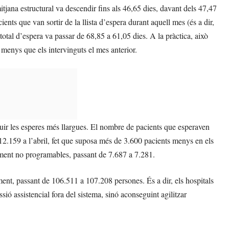
tjana estructural va descendir fins als 46,65 dies, davant dels 47,47
ents que van sortir de la llista d’espera durant aquell mes (és a dir,
total d’espera va passar de 68,85 a 61,05 dies. A la pràctica, això
s menys que els intervinguts el mes anterior.
duir les esperes més llargues. El nombre de pacients que esperaven
 12.159 a l’abril, fet que suposa més de 3.600 pacients menys en els
ment no programables, passant de 7.687 a 7.281.
ment, passant de 106.511 a 107.208 persones. És a dir, els hospitals
ssió assistencial fora del sistema, sinó aconseguint agilitzar