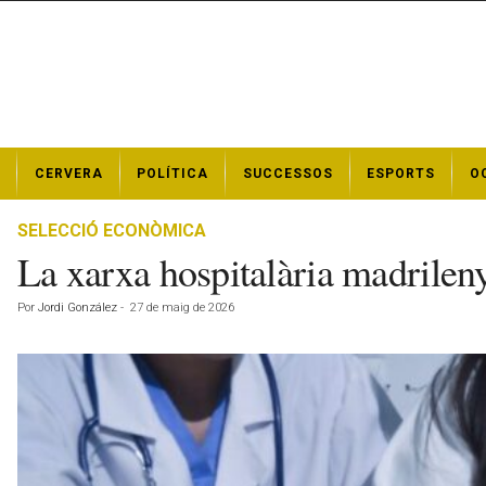
N
CERVERA
POLÍTICA
SUCCESSOS
ESPORTS
O
o
t
í
SELECCIÓ ECONÒMICA
c
La xarxa hospitalària madrilenya
i
e
Por
Jordi González
-
27 de maig de 2026
s
d
e
C
e
r
v
e