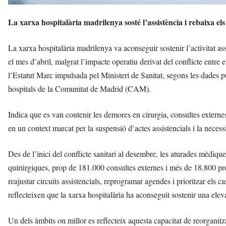
La xarxa hospitalària madrilenya sosté l’assistència i rebaixa el
La xarxa hospitalària madrilenya va aconseguir sostenir l’activitat assi
el mes d’abril, malgrat l’impacte operatiu derivat del conflicte entre e
l’Estatut Marc impulsada pel Ministeri de Sanitat, segons les dades 
hospitals de la Comunitat de Madrid (CAM).
Indica que es van contenir les demores en cirurgia, consultes externe
en un context marcat per la suspensió d’actes assistencials i la necess
Des de l’inici del conflicte sanitari al desembre, les aturades mèdiq
quirúrgiques, prop de 181.000 consultes externes i més de 18.800 pro
reajustar circuits assistencials, reprogramar agendes i prioritzar els c
reflecteixen que la xarxa hospitalària ha aconseguit sostenir una eleva
Un dels àmbits on millor es reflecteix aquesta capacitat de reorganitza