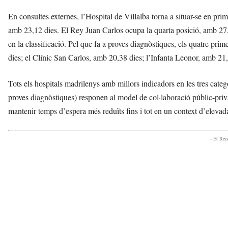
En consultes externes, l’Hospital de Villalba torna a situar-se en pri
amb 23,12 dies. El Rey Juan Carlos ocupa la quarta posició, amb 27,
en la classificació. Pel que fa a proves diagnòstiques, els quatre pri
dies; el Clínic San Carlos, amb 20,38 dies; l’Infanta Leonor, amb 21,
Tots els hospitals madrilenys amb millors indicadors en les tres categ
proves diagnòstiques) responen al model de col·laboració públic-priv
mantenir temps d’espera més reduïts fins i tot en un context d’elevada 
- Et Re