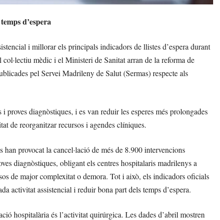
s temps d’espera
stencial i millorar els principals indicadors de llistes d’espera durant
l col·lectiu mèdic i el Ministeri de Sanitat arran de la reforma de
publicades pel Servei Madrileny de Salut (Sermas) respecte als
s i proves diagnòstiques, i es van reduir les esperes més prolongades
itat de reorganitzar recursos i agendes clíniques.
ues han provocat la cancel·lació de més de 8.900 intervencions
ves diagnòstiques, obligant els centres hospitalaris madrilenys a
asos de major complexitat o demora. Tot i això, els indicadors oficials
da activitat assistencial i reduir bona part dels temps d’espera.
ció hospitalària és l’activitat quirúrgica. Les dades d’abril mostren