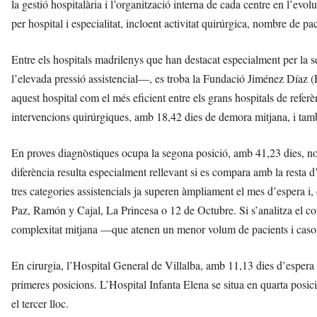
la gestió hospitalària i l’organització interna de cada centre en l’e
per hospital i especialitat, incloent activitat quirúrgica, nombre de p
Entre els hospitals madrilenys que han destacat especialment per la s
l’elevada pressió assistencial—, es troba la Fundació Jiménez Díaz 
aquest hospital com el més eficient entre els grans hospitals de ref
intervencions quirúrgiques, amb 18,42 dies de demora mitjana, i tamb
En proves diagnòstiques ocupa la segona posició, amb 41,23 dies, no
diferència resulta especialment rellevant si es compara amb la resta d
tres categories assistencials ja superen àmpliament el mes d’espera i,
Paz, Ramón y Cajal, La Princesa o 12 de Octubre. Si s’analitza el co
complexitat mitjana —que atenen un menor volum de pacients i cas
En cirurgia, l’Hospital General de Villalba, amb 11,13 dies d’espera
primeres posicions. L’Hospital Infanta Elena se situa en quarta posi
el tercer lloc.