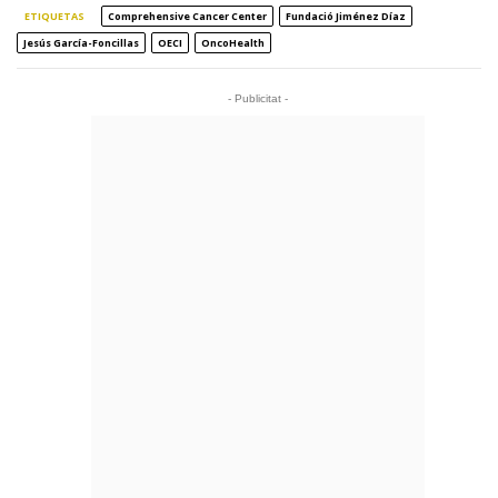
ETIQUETAS
Comprehensive Cancer Center
Fundació Jiménez Díaz
Jesús García-Foncillas
OECI
OncoHealth
- Publicitat -