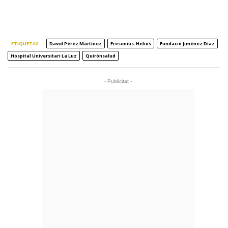
ETIQUETAS
David Pérez Martínez
Fresenius-Helios
Fundació Jiménez Díaz
Hospital Universitari La Luz
Quirónsalud
- Publicitat -