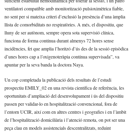
suficient estabilitat hemodinàmica per tolerar la sessió, i un patró
ventilatori compatible amb monitorització pulsioximètrica fiable,
no sent per si mateixa criteri d’exclusió la presència d’una àmplia
llista de comorbiditats no respiratòries. A més, el dispositiu, que
lluny de ser autònom, sempre opera sota supervisió clínica,
funciona de forma contínua durant almenys 72 hores sense
incidències, fet que amplia l’horitzó d’ús des de la sessió episòdica
d’unes hores cap a l’oxigenoteràpia contínua supervisada”, va
apuntar per la seva banda la doctora Naya.
Un cop completada la publicació dels resultats de l’estudi
prospectiu EMILY_02 en una revista científica de referència, les
oportunitats d’ampliació del desenvolupament i ús del dispositiu
passen per validar-lo en hospitalització convencional, fora de
l’entorn UCIR, així com en altres centres i geografies i en l’àmbit
de l’hospitalització domiciliària i l’atenció remota, on pot ser una
peça clau en models assistencials descentralitzats, reduint