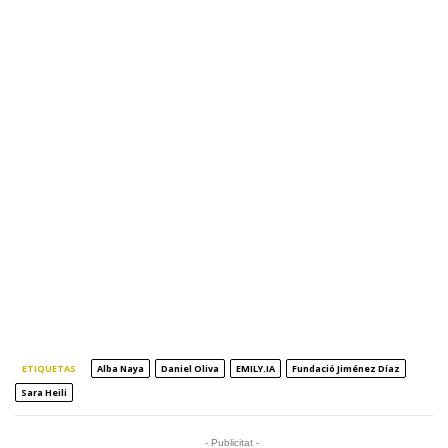
ETIQUETAS
Alba Naya
Daniel Oliva
EMILY.IA
Fundació Jiménez Díaz
Sara Heili
- Publicitat -