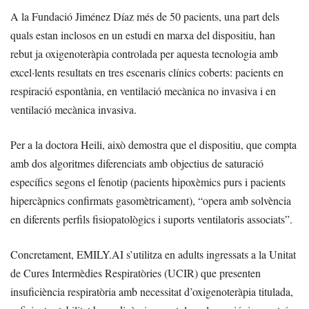
A la Fundació Jiménez Díaz més de 50 pacients, una part dels
quals estan inclosos en un estudi en marxa del dispositiu, han
rebut ja oxigenoteràpia controlada per aquesta tecnologia amb
excel·lents resultats en tres escenaris clínics coberts: pacients en
respiració espontània, en ventilació mecànica no invasiva i en
ventilació mecànica invasiva.
Per a la doctora Heili, això demostra que el dispositiu, que compta
amb dos algoritmes diferenciats amb objectius de saturació
específics segons el fenotip (pacients hipoxèmics purs i pacients
hipercàpnics confirmats gasomètricament), “opera amb solvència
en diferents perfils fisiopatològics i suports ventilatoris associats”.
Concretament, EMILY.AI s’utilitza en adults ingressats a la Unitat
de Cures Intermèdies Respiratòries (UCIR) que presenten
insuficiència respiratòria amb necessitat d’oxigenoteràpia titulada,