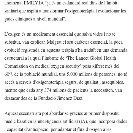
anomenat EMILY.IA “ja és un estàndard real dins de l’àmbit
sanitari que aspira a transformar l’oxigenoteràpia i evolucionar les
guies clíniques a nivell mundial”.
L’oxigen és un medicament essencial que salva vides i no té
substitut, van explicar. Malgrat el seu caràcter essencial, la poca
evolució registrada en aquesta teràpia s’ha traduït en una demanda
estructural a la qual l’informe de ‘The Lancet Global Health
Commission on medical oxygen security’ posa xifres: més del
60% de la població mundial, uns 5.000 milions de persones, no té
accés a serveis d’oxigenoteràpia segurs, de qualitat i assequibles,
mentre que cada any 374 milions de pacients la necessiten, van
destacar des de la Fundació Jiménez Díaz.
Aquest escenari ara pot abordar-se gràcies al primer dispositiu
mèdic basat en la intel·ligència artificial (IA), que incorpora dades
i capacitat d’anticipació, per adaptar el flux d’oxigen a les