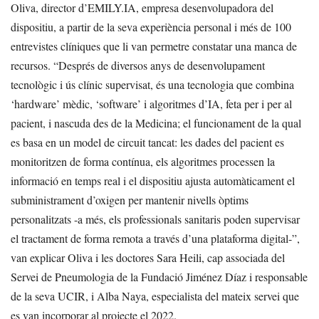
Oliva, director d’EMILY.IA, empresa desenvolupadora del
dispositiu, a partir de la seva experiència personal i més de 100
entrevistes clíniques que li van permetre constatar una manca de
recursos. “Després de diversos anys de desenvolupament
tecnològic i ús clínic supervisat, és una tecnologia que combina
‘hardware’ mèdic, ‘software’ i algoritmes d’IA, feta per i per al
pacient, i nascuda des de la Medicina; el funcionament de la qual
es basa en un model de circuit tancat: les dades del pacient es
monitoritzen de forma contínua, els algoritmes processen la
informació en temps real i el dispositiu ajusta automàticament el
subministrament d’oxigen per mantenir nivells òptims
personalitzats -a més, els professionals sanitaris poden supervisar
el tractament de forma remota a través d’una plataforma digital-”,
van explicar Oliva i les doctores Sara Heili, cap associada del
Servei de Pneumologia de la Fundació Jiménez Díaz i responsable
de la seva UCIR, i Alba Naya, especialista del mateix servei que
es van incorporar al projecte el 2022.