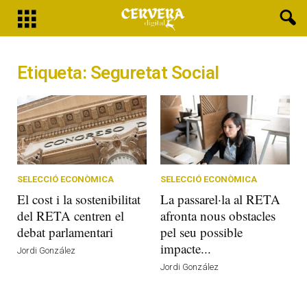
Etiqueta: Seguretat Social
SELECCIÓ ECONÒMICA
SELECCIÓ ECONÒMICA
El cost i la sostenibilitat
La passarel·la al RETA
del RETA centren el
afronta nous obstacles
debat parlamentari
pel seu possible
impacte...
Jordi González
Jordi González