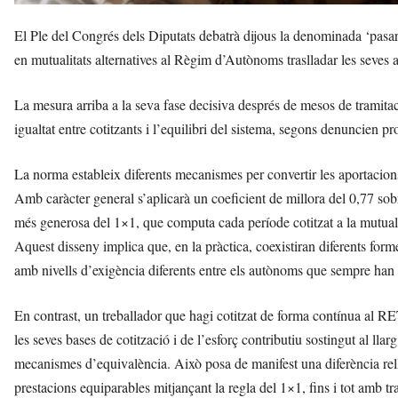
El Ple del Congrés dels Diputats debatrà dijous la denominada ‘pasar
en mutualitats alternatives al Règim d’Autònoms traslladar les seves a
La mesura arriba a la seva fase decisiva després de mesos de tramitaci
igualtat entre cotitzants i l’equilibri del sistema, segons denuncien pr
La norma estableix diferents mecanismes per convertir les aportacions 
Amb caràcter general s’aplicarà un coeficient de millora del 0,77 sobr
més generosa del 1×1, que computa cada període cotitzat a la mutua
Aquest disseny implica que, en la pràctica, coexistiran diferents form
amb nivells d’exigència diferents entre els autònoms que sempre han c
En contrast, un treballador que hagi cotitzat de forma contínua al R
les seves bases de cotització i de l’esforç contributiu sostingut al lla
mecanismes d’equivalència. Això posa de manifest una diferència rel
prestacions equiparables mitjançant la regla del 1×1, fins i tot amb 