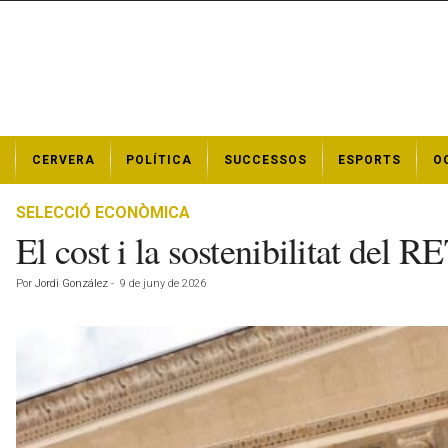
N
CERVERA
POLÍTICA
SUCCESSOS
ESPORTS
O
o
t
í
SELECCIÓ ECONÒMICA
c
El cost i la sostenibilitat del 
i
e
Por
Jordi González
-
9 de juny de 2026
s
d
e
C
e
r
v
e