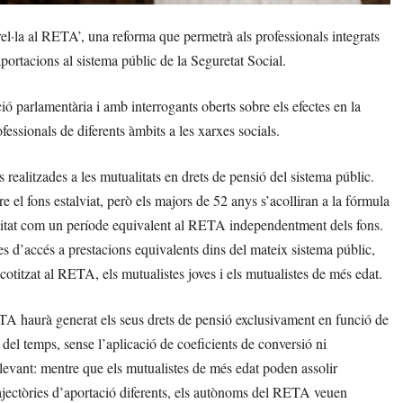
el·la al RETA’, una reforma que permetrà als professionals integrats
portacions al sistema públic de la Seguretat Social.
ó parlamentària i amb interrogants oberts sobre els efectes en la
ofessionals de diferents àmbits a les xarxes socials.
realitzades a les mutualitats en drets de pensió del sistema públic.
e el fons estalviat, però els majors de 52 anys s’acolliran a la fórmula
litat com un període equivalent al RETA independentment dels fons.
es d’accés a prestacions equivalents dins del mateix sistema públic,
otitzat al RETA, els mutualistes joves i els mutualistes de més edat.
ETA haurà generat els seus drets de pensió exclusivament en funció de
rg del temps, sense l’aplicació de coeficients de conversió ni
levant: mentre que els mutualistes de més edat poden assolir
trajectòries d’aportació diferents, els autònoms del RETA veuen