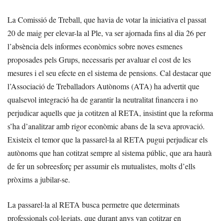
La Comissió de Treball, que havia de votar la iniciativa el passat
20 de maig per elevar-la al Ple, va ser ajornada fins al dia 26 per
l’absència dels informes econòmics sobre noves esmenes
proposades pels Grups, necessaris per avaluar el cost de les
mesures i el seu efecte en el sistema de pensions. Cal destacar que
l’Associació de Treballadors Autònoms (ATA) ha advertit que
qualsevol integració ha de garantir la neutralitat financera i no
perjudicar aquells que ja cotitzen al RETA, insistint que la reforma
s’ha d’analitzar amb rigor econòmic abans de la seva aprovació.
Existeix el temor que la passarel·la al RETA pugui perjudicar els
autònoms que han cotitzat sempre al sistema públic, que ara haurà
de fer un sobreesforç per assumir els mutualistes, molts d’ells
pròxims a jubilar-se.
La passarel·la al RETA busca permetre que determinats
professionals col·legiats, que durant anys van cotitzar en