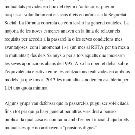
mutualitats privades en lloc del règim d’autònoms, puguin
traspassar voluntàriament els seus drets econòmics a la Seguretat
Social. La fórmula concreta de com fer-ho ha generat cauteles. La
majoria de les noves esmenes anaven en la línia de relaxar els
requisits per accedir a la passarel·la o les seves condicions més
avantatjoses, com l’anomenat 1×1 (un mes al RETA per un mes a
la mutualitat) des dels 52 anys o per a tots aquells que iniciessin
les seves aportacions abans de 1995. Això ha obert el debat sobre
l’equivalència efectiva entre les cotitzacions realitzades en ambdós
models, ja que fins al 2013 les mutualitats no tenien establerta per
Llei una quota mínima.
Alguns grups van defensar que la passarel·la pugui ser sol·licitada
fins i tot per qui ja hagi generat per altres vies dret a pensió
pública, la qual cosa es contradiu amb l’esperit inicial d’ajudar els
mutualistes que no arribaven a “pensions dignes”.