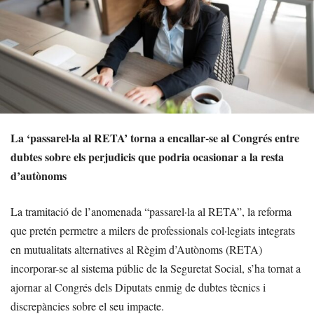
La ‘passarel·la al RETA’ torna a encallar-se al Congrés entre
dubtes sobre els perjudicis que podria ocasionar a la resta
d’autònoms
La tramitació de l’anomenada “passarel·la al RETA”, la reforma
que pretén permetre a milers de professionals col·legiats integrats
en mutualitats alternatives al Règim d’Autònoms (RETA)
incorporar-se al sistema públic de la Seguretat Social, s’ha tornat a
ajornar al Congrés dels Diputats enmig de dubtes tècnics i
discrepàncies sobre el seu impacte.