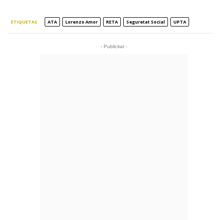
ETIQUETAS
ATA
Lorenzo Amor
RETA
Seguretat Social
UPTA
- Publicitat -