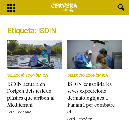
Etiqueta: ISDIN
SELECCIÓ ECONÒMICA
SELECCIÓ ECONÒMICA
ISDIN actuarà en
ISDIN consolida les
l’origen dels residus
seves expedicions
plàstics que arriben al
dermatològiques a
Mediterrani
Panamà per combatre
el...
Jordi González
Jordi González