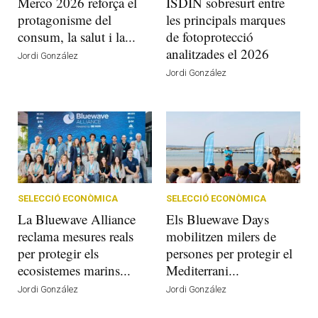
Merco 2026 reforça el
ISDIN sobresurt entre
protagonisme del
les principals marques
consum, la salut i la...
de fotoprotecció
analitzades el 2026
Jordi González
Jordi González
SELECCIÓ ECONÒMICA
SELECCIÓ ECONÒMICA
La Bluewave Alliance
Els Bluewave Days
reclama mesures reals
mobilitzen milers de
per protegir els
persones per protegir el
ecosistemes marins...
Mediterrani...
Jordi González
Jordi González