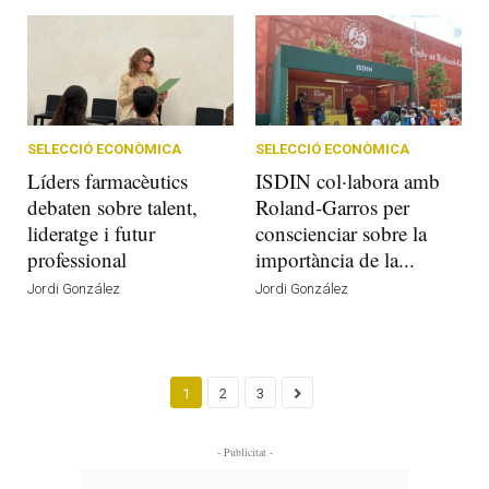
SELECCIÓ ECONÒMICA
SELECCIÓ ECONÒMICA
Líders farmacèutics
ISDIN col·labora amb
debaten sobre talent,
Roland-Garros per
lideratge i futur
conscienciar sobre la
professional
importància de la...
Jordi González
Jordi González
1
2
3
- Publicitat -