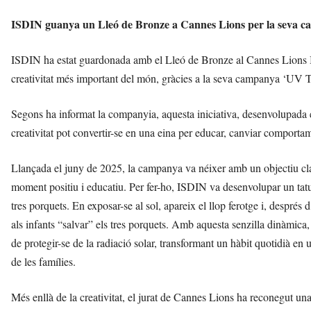
ISDIN guanya un Lleó de Bronze a Cannes Lions per la seva c
ISDIN ha estat guardonada amb el Lleó de Bronze al Cannes Lions Inte
creativitat més important del món, gràcies a la seva campanya ‘UV T
Segons ha informat la companyia, aquesta iniciativa, desenvolupada
creativitat pot convertir-se en una eina per educar, canviar comportame
Llançada el juny de 2025, la campanya va néixer amb un objectiu clar: 
moment positiu i educatiu. Per fer-ho, ISDIN va desenvolupar un tatu
tres porquets. En exposar-se al sol, apareix el llop ferotge i, després
als infants “salvar” els tres porquets. Amb aquesta senzilla dinàmica
de protegir-se de la radiació solar, transformant un hàbit quotidià en un
de les famílies.
Més enllà de la creativitat, el jurat de Cannes Lions ha reconegut un