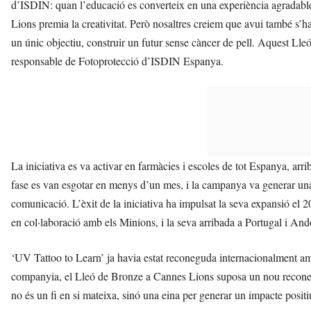
d’ISDIN: quan l’educació es converteix en una experiència agradable,
Lions premia la creativitat. Però nosaltres creiem que avui també s’
un únic objectiu, construir un futur sense càncer de pell. Aquest L
responsable de Fotoprotecció d’ISDIN Espanya.
La iniciativa es va activar en farmàcies i escoles de tot Espanya, arri
fase es van esgotar en menys d’un mes, i la campanya va generar una 
comunicació. L’èxit de la iniciativa ha impulsat la seva expansió el 
en col·laboració amb els Minions, i la seva arribada a Portugal i And
‘UV Tattoo to Learn’ ja havia estat reconeguda internacionalment am
companyia, el Lleó de Bronze a Cannes Lions suposa un nou reconeix
no és un fi en si mateixa, sinó una eina per generar un impacte positiu