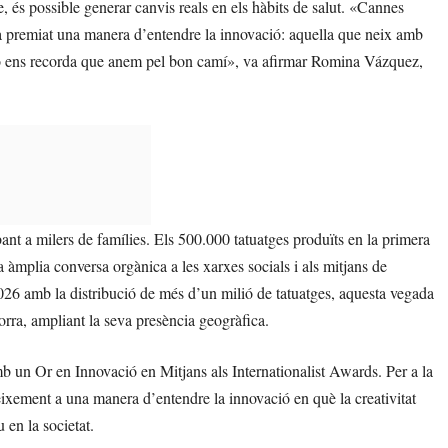
 és possible generar canvis reals en els hàbits de salut. «Cannes
ha premiat una manera d’entendre la innovació: aquella que neix amb
leó ens recorda que anem pel bon camí», va afirmar Romina Vázquez,
bant a milers de famílies. Els 500.000 tatuatges produïts en la primera
àmplia conversa orgànica a les xarxes socials i als mitjans de
2026 amb la distribució de més d’un milió de tatuatges, aquesta vegada
orra, ampliant la seva presència geogràfica.
b un Or en Innovació en Mitjans als Internationalist Awards. Per a la
ement a una manera d’entendre la innovació en què la creativitat
 en la societat.