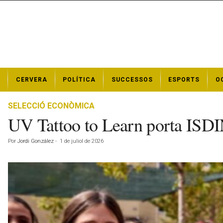
N
CERVERA
POLÍTICA
SUCCESSOS
ESPORTS
O
o
t
í
SELECCIÓ ECONÒMICA
c
UV Tattoo to Learn porta ISDI
i
e
Por
Jordi González
-
1 de juliol de 2026
s
d
e
C
e
r
v
e