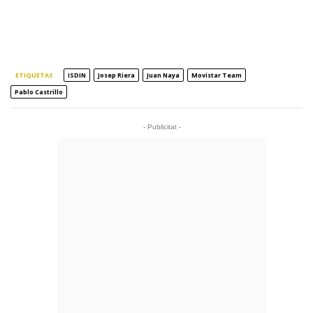
ETIQUETAS
ISDIN
Josep Riera
Juan Naya
Movistar Team
Pablo Castrillo
- Publicitat -