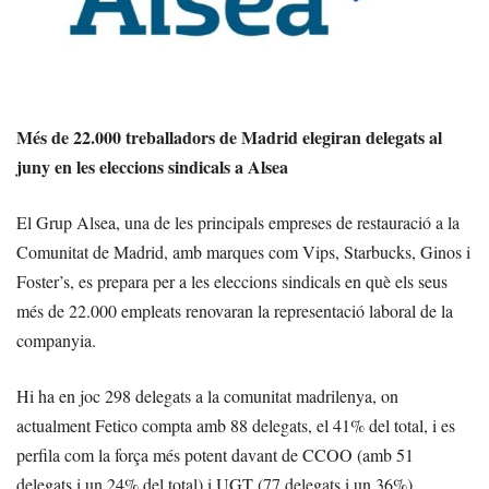
Més de 22.000 treballadors de Madrid elegiran delegats al
juny en les eleccions sindicals a Alsea
El Grup Alsea, una de les principals empreses de restauració a la
Comunitat de Madrid, amb marques com Vips, Starbucks, Ginos i
Foster’s, es prepara per a les eleccions sindicals en què els seus
més de 22.000 empleats renovaran la representació laboral de la
companyia.
Hi ha en joc 298 delegats a la comunitat madrilenya, on
actualment Fetico compta amb 88 delegats, el 41% del total, i es
perfila com la força més potent davant de CCOO (amb 51
delegats i un 24% del total) i UGT (77 delegats i un 36%).