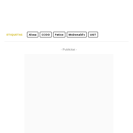
ETIQUETAS
Alsea
CCOO
Fetico
McDonald’s
UGT
- Publicitat -