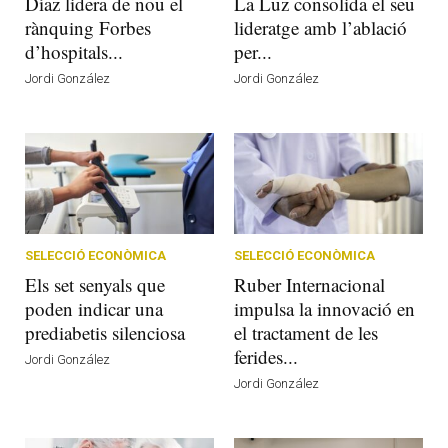
Díaz lidera de nou el
La Luz consolida el seu
rànquing Forbes
lideratge amb l’ablació
d’hospitals...
per...
Jordi González
Jordi González
SELECCIÓ ECONÒMICA
SELECCIÓ ECONÒMICA
Els set senyals que
Ruber Internacional
poden indicar una
impulsa la innovació en
prediabetis silenciosa
el tractament de les
ferides...
Jordi González
Jordi González