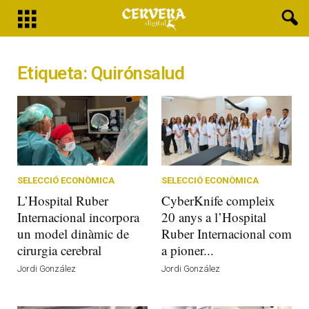
Etiqueta: Quirónsalud
SELECCIÓ ECONÒMICA
SELECCIÓ ECONÒMICA
L’Hospital Ruber
CyberKnife compleix
Internacional incorpora
20 anys a l’Hospital
un model dinàmic de
Ruber Internacional com
cirurgia cerebral
a pioner...
Jordi González
Jordi González