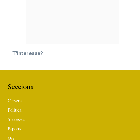
T’interessa?
Seccions
Cervera
Política
Successos
Esports
Oci