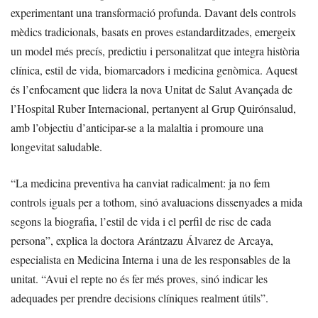
experimentant una transformació profunda. Davant dels controls
mèdics tradicionals, basats en proves estandarditzades, emergeix
un model més precís, predictiu i personalitzat que integra història
clínica, estil de vida, biomarcadors i medicina genòmica. Aquest
és l’enfocament que lidera la nova Unitat de Salut Avançada de
l’Hospital Ruber Internacional, pertanyent al Grup Quirónsalud,
amb l’objectiu d’anticipar-se a la malaltia i promoure una
longevitat saludable.
“La medicina preventiva ha canviat radicalment: ja no fem
controls iguals per a tothom, sinó avaluacions dissenyades a mida
segons la biografia, l’estil de vida i el perfil de risc de cada
persona”, explica la doctora Arántzazu Álvarez de Arcaya,
especialista en Medicina Interna i una de les responsables de la
unitat. “Avui el repte no és fer més proves, sinó indicar les
adequades per prendre decisions clíniques realment útils”.