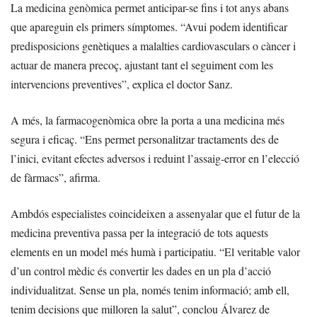
La medicina genòmica permet anticipar-se fins i tot anys abans
que apareguin els primers símptomes. “Avui podem identificar
predisposicions genètiques a malalties cardiovasculars o càncer i
actuar de manera precoç, ajustant tant el seguiment com les
intervencions preventives”, explica el doctor Sanz.
A més, la farmacogenòmica obre la porta a una medicina més
segura i eficaç. “Ens permet personalitzar tractaments des de
l’inici, evitant efectes adversos i reduint l’assaig-error en l’elecció
de fàrmacs”, afirma.
Ambdós especialistes coincideixen a assenyalar que el futur de la
medicina preventiva passa per la integració de tots aquests
elements en un model més humà i participatiu. “El veritable valor
d’un control mèdic és convertir les dades en un pla d’acció
individualitzat. Sense un pla, només tenim informació; amb ell,
tenim decisions que milloren la salut”, conclou Álvarez de