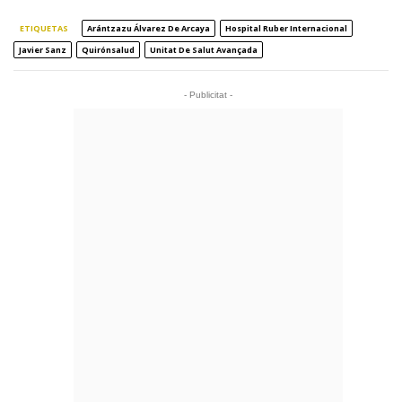
ETIQUETAS
Arántzazu Álvarez De Arcaya
Hospital Ruber Internacional
Javier Sanz
Quirónsalud
Unitat De Salut Avançada
- Publicitat -