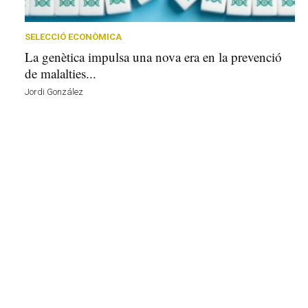
r
a
a
SELECCIÓ ECONÒMICA
v
La genètica impulsa una nova era en la prevenció
u
de malalties...
i
Jordi González