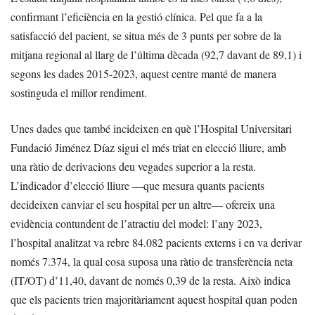
confirmant l’eficiència en la gestió clínica. Pel que fa a la
satisfacció del pacient, se situa més de 3 punts per sobre de la
mitjana regional al llarg de l’última dècada (92,7 davant de 89,1) i
segons les dades 2015-2023, aquest centre manté de manera
sostinguda el millor rendiment.
Unes dades que també incideixen en què l’Hospital Universitari
Fundació Jiménez Díaz sigui el més triat en elecció lliure, amb
una ràtio de derivacions deu vegades superior a la resta.
L’indicador d’elecció lliure —que mesura quants pacients
decideixen canviar el seu hospital per un altre— ofereix una
evidència contundent de l’atractiu del model: l’any 2023,
l’hospital analitzat va rebre 84.082 pacients externs i en va derivar
només 7.374, la qual cosa suposa una ràtio de transferència neta
(IT/OT) d’11,40, davant de només 0,39 de la resta. Això indica
que els pacients trien majoritàriament aquest hospital quan poden