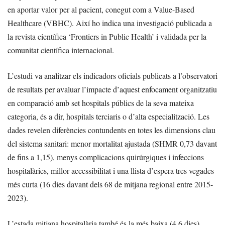
en aportar valor per al pacient, conegut com a Value-Based
Healthcare (VBHC). Així ho indica una investigació publicada a
la revista científica ‘Frontiers in Public Health’ i validada per la
comunitat científica internacional.
L’estudi va analitzar els indicadors oficials publicats a l’observatori
de resultats per avaluar l’impacte d’aquest enfocament organitzatiu
en comparació amb set hospitals públics de la seva mateixa
categoria, és a dir, hospitals terciaris o d’alta especialització. Les
dades revelen diferències contundents en totes les dimensions clau
del sistema sanitari: menor mortalitat ajustada (SHMR 0,73 davant
de fins a 1,15), menys complicacions quirúrgiques i infeccions
hospitalàries, millor accessibilitat i una llista d’espera tres vegades
més curta (16 dies davant dels 68 de mitjana regional entre 2015-
2023).
L’estada mitjana hospitalària també és la més baixa (4,6 dies),