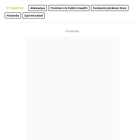
ETIQUETAS
Alemanya
Frontiers In Public Health
Fundació Jiménez Díaz
Holanda
Quirónsalud
- Publicitat -