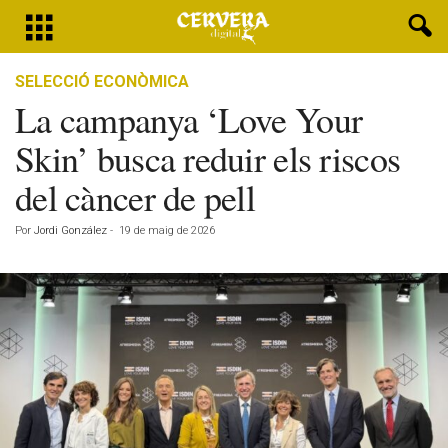
SELECCIÓ ECONÒMICA
La campanya ‘Love Your
Skin’ busca reduir els riscos
del càncer de pell
Por
Jordi González
-
19 de maig de 2026