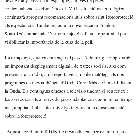
des de l’any passat. Un espai que, a través de peces
contextualitzades sobre l’índex UV i la situació meteorològica,
continuarà apropant recomanacions útils sobre salut i fotoprotecció
als espectadors. També inclou una nova secció a ‘Y ahora
Sonsoles’ anomenada ‘Y ahora bajo el sol’, una oportunitat per
visibilitzar la importància de la cura de la pell.
La campanya, que va començar el passat 7 de maig, compta amb
un important desplegament digital i de xarxes socials, així com
presència a la ràdio, amb reportatges amb dermatòlegs als dos
programes de més audiència d’Onda Cero, Más de Uno i Julia en
la Onda. Els continguts emesos a televisió tindran el seu reflex a
les xarxes socials a través de peces adaptades i contingut en temps
real, ampliant l’abast del missatge i reforçant la conscienciació
sobre la fotoprotecció.
“Aquest acord entre ISDIN i Atresmedia ens permet fer un pas