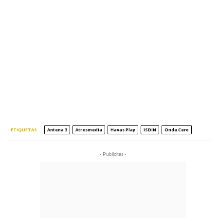
ETIQUETAS
Antena 3
Atresmedia
Havas Play
ISDIN
Onda Cero
- Publicitat -