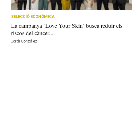
r
a
a
SELECCIÓ ECONÒMICA
v
La campanya ‘Love Your Skin’ busca reduir els
u
riscos del càncer...
i
Jordi González