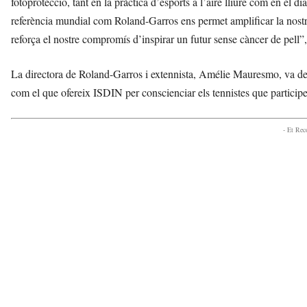
fotoprotecció, tant en la pràctica d’esports a l’aire lliure com en el 
referència mundial com Roland-Garros ens permet amplificar la nostra
reforça el nostre compromís d’inspirar un futur sense càncer de pel
La directora de Roland-Garros i extennista, Amélie Mauresmo, va de
com el que ofereix ISDIN per conscienciar els tennistes que participe
- Et Re