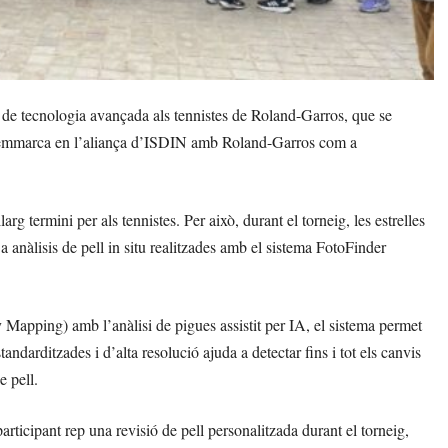
de tecnologia avançada als tennistes de Roland-Garros, que se
s s’emmarca en l’aliança d’ISDIN amb Roland-Garros com a
arg termini per als tennistes. Per això, durant el torneig, les estrelles
a anàlisis de pell in situ realitzades amb el sistema FotoFinder
Mapping) amb l’anàlisi de pigues assistit per IA, el sistema permet
andarditzades i d’alta resolució ajuda a detectar fins i tot els canvis
e pell.
rticipant rep una revisió de pell personalitzada durant el torneig,