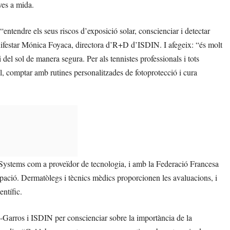
ves a mida.
“entendre els seus riscos d’exposició solar, conscienciar i detectar
nifestar Mónica Foyaca, directora d’R+D d’ISDIN. I afegeix: “és molt
i del sol de manera segura. Per als tennistes professionals i tots
l, comptar amb rutines personalitzades de fotoprotecció i cura
r Systems com a proveïdor de tecnologia, i amb la Federació Francesa
cipació. Dermatòlegs i tècnics mèdics proporcionen les avaluacions, i
ntífic.
nd-Garros i ISDIN per conscienciar sobre la importància de la