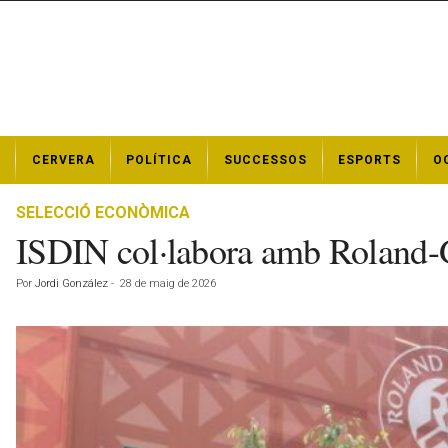
N
CERVERA
POLÍTICA
SUCCESSOS
ESPORTS
O
o
t
í
SELECCIÓ ECONÒMICA
c
ISDIN col·labora amb Roland-Ga
i
e
Por
Jordi González
-
28 de maig de 2026
s
d
e
C
e
r
v
e