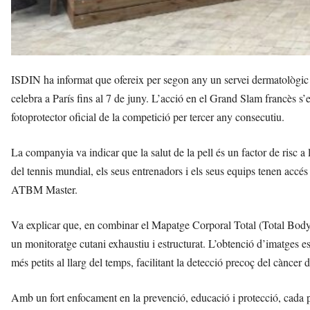
ISDIN ha informat que ofereix per segon any un servei dermatològic 
celebra a París fins al 7 de juny. L’acció en el Grand Slam francè
fotoprotector oficial de la competició per tercer any consecutiu.
La companyia va indicar que la salut de la pell és un factor de risc a ll
del tennis mundial, els seus entrenadors i els seus equips tenen accés 
ATBM Master.
Va explicar que, en combinar el Mapatge Corporal Total (Total Body 
un monitoratge cutani exhaustiu i estructurat. L’obtenció d’imatges est
més petits al llarg del temps, facilitant la detecció precoç del càncer d
Amb un fort enfocament en la prevenció, educació i protecció, cada pa