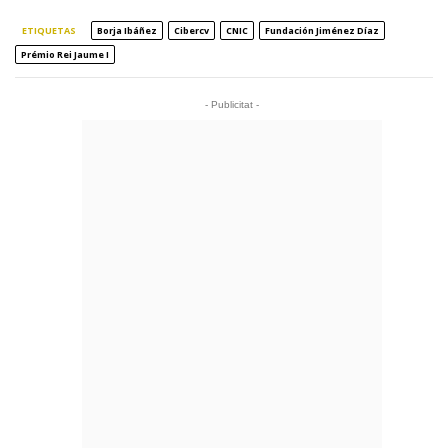
ETIQUETAS
Borja Ibáñez
Cibercv
CNIC
Fundación Jiménez Díaz
Prémio Rei Jaume I
- Publicitat -