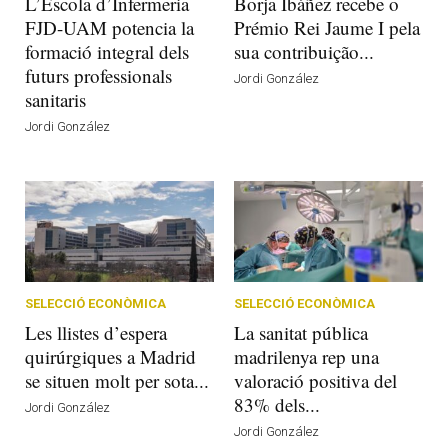
L’Escola d’Infermeria
Borja Ibáñez recebe o
FJD-UAM potencia la
Prémio Rei Jaume I pela
formació integral dels
sua contribuição...
futurs professionals
Jordi González
sanitaris
Jordi González
SELECCIÓ ECONÒMICA
SELECCIÓ ECONÒMICA
Les llistes d’espera
La sanitat pública
quirúrgiques a Madrid
madrilenya rep una
se situen molt per sota...
valoració positiva del
83% dels...
Jordi González
Jordi González