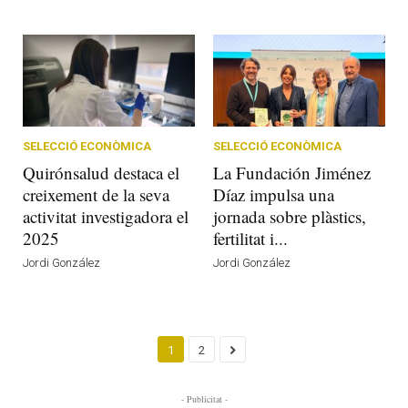
SELECCIÓ ECONÒMICA
SELECCIÓ ECONÒMICA
Quirónsalud destaca el
La Fundación Jiménez
creixement de la seva
Díaz impulsa una
activitat investigadora el
jornada sobre plàstics,
2025
fertilitat i...
Jordi González
Jordi González
1
2
- Publicitat -