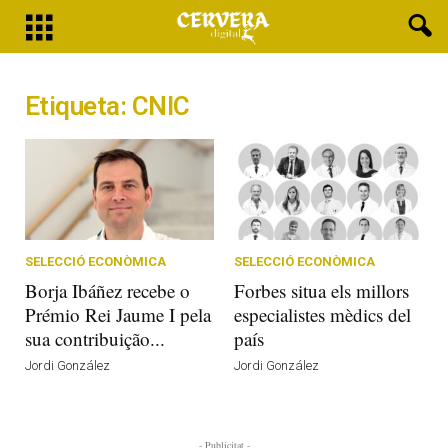
Etiqueta: CNIC
SELECCIÓ ECONÒMICA
SELECCIÓ ECONÒMICA
Borja Ibáñez recebe o
Forbes situa els millors
Prémio Rei Jaume I pela
especialistes mèdics del
sua contribuição...
país
Jordi González
Jordi González
- Publicitat -