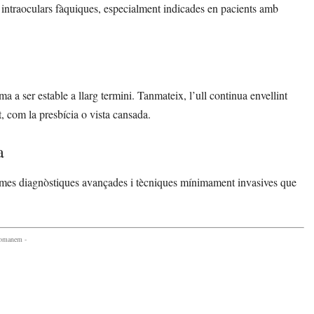
ts intraoculars fàquiques, especialment indicades en pacients amb
a a ser estable a llarg termini. Tanmateix, l’ull continua envellint
, com la presbícia o vista cansada.
a
rmes diagnòstiques avançades i tècniques mínimament invasives que
comanem -