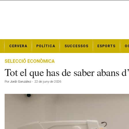
N
CERVERA
POLÍTICA
SUCCESSOS
ESPORTS
O
o
t
í
SELECCIÓ ECONÒMICA
c
Tot el que has de saber abans d
i
e
Por
Jordi González
-
22 de juny de 2026
s
d
e
C
e
r
v
e