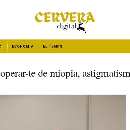
CI
ECONOMIA
EL TEMPS
’operar-te de miopia, astigmatis