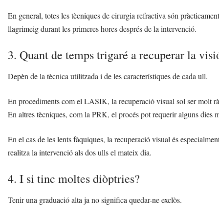
En general, totes les tècniques de cirurgia refractiva són pràcticame
llagrimeig durant les primeres hores després de la intervenció.
3. Quant de temps trigaré a recuperar la visi
Depèn de la tècnica utilitzada i de les característiques de cada ull.
En procediments com el LASIK, la recuperació visual sol ser molt rà
En altres tècniques, com la PRK, el procés pot requerir alguns dies 
En el cas de les lents fàquiques, la recuperació visual és especialm
realitza la intervenció als dos ulls el mateix dia.
4. I si tinc moltes diòptries?
Tenir una graduació alta ja no significa quedar-ne exclòs.