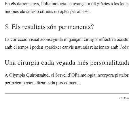
En els darrers anys, l’oftalmologia ha avançat molt gràcies a les len
miopies elevades o còrnies no aptes per al làser.
5. Els resultats són permanents?
La correcció visual aconseguida mitjançant cirurgia refractiva acostum
amb el temps i poden aparèixer canvis naturals relacionats amb l’edat
Una cirurgia cada vegada més personalitzad
A Olympia Quirónsalud, el Servei d’Oftalmologia incorpora platafo
permeten personalitzar cada procediment.
- Et Re