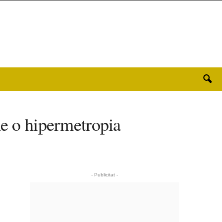
me o hipermetropia
- Publicitat -