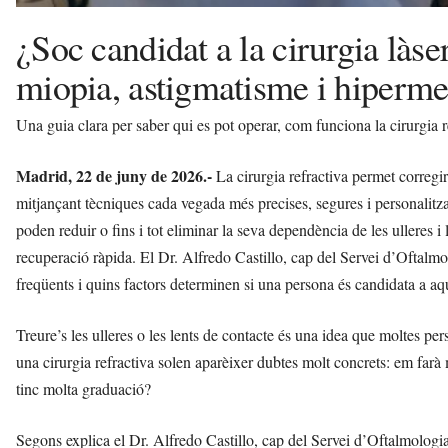
¿Soc candidat a la cirurgia làs
miopia, astigmatisme i hiperme
Una guia clara per saber qui es pot operar, com funciona la cirurgia re
Madrid, 22 de juny de 2026.-
La cirurgia refractiva permet corregi
mitjançant tècniques cada vegada més precises, segures i personalitz
poden reduir o fins i tot eliminar la seva dependència de les ulleres
recuperació ràpida. El Dr. Alfredo Castillo, cap del Servei d’Oftal
freqüents i quins factors determinen si una persona és candidata a aqu
Treure’s les ulleres o les lents de contacte és una idea que moltes pe
una cirurgia refractiva solen aparèixer dubtes molt concrets: em farà 
tinc molta graduació?
Segons explica el Dr. Alfredo Castillo, cap del Servei d’Oftalmologi