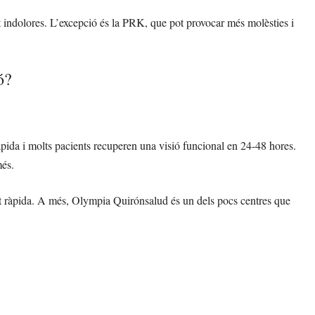
nt indolores. L’excepció és la PRK, que pot provocar més molèsties i
ó?
pida i molts pacients recuperen una visió funcional en 24-48 hores.
més.
ent ràpida. A més, Olympia Quirónsalud és un dels pocs centres que