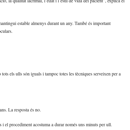
ó, la qualitat lacrimal, l’edat i l’estil de vida del pacient”, explica el
 mantingui estable almenys durant un any. També és important
oculars.
tots els ulls són iguals i tampoc totes les tècniques serveixen per a
ans. La resposta és no.
tes i el procediment acostuma a durar només uns minuts per ull.