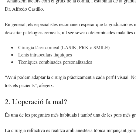
“Analitzem factors com el gruix de la còrnia, l’estabilitat de la graduaci
Dr. Alfredo Castillo.
En general, els especialistes recomanen esperar que la graduació es
descartar patologies corneals, ull sec sever o determinades malalties 
Cirurgia làser corneal (LASIK, PRK o SMILE)
Lents intraoculars fàquiques
Tècniques combinades personalitzades
“Avui podem adaptar la cirurgia pràcticament a cada perfil visual. No 
tots els pacients”, afegeix.
2. L’operació fa mal?
És una de les preguntes més habituals i també una de les pors més gr
La cirurgia refractiva es realitza amb anestèsia tòpica mitjançant go