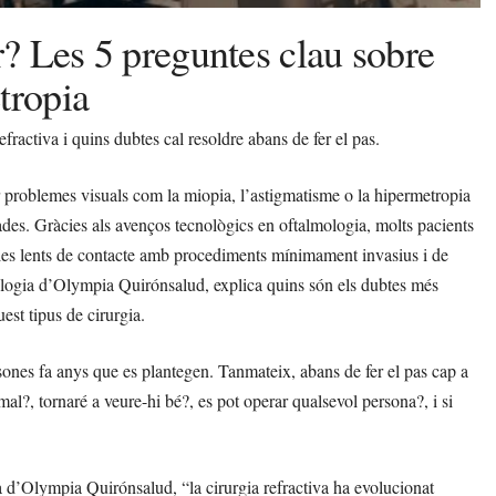
er? Les 5 preguntes clau sobre
tropia
fractiva i quins dubtes cal resoldre abans de fer el pas.
r problemes visuals com la miopia, l’astigmatisme o la hipermetropia
ades. Gràcies als avenços tecnològics en oftalmologia, molts pacients
 i les lents de contacte amb procediments mínimament invasius i de
mologia d’Olympia Quirónsalud, explica quins són els dubtes més
est tipus de cirurgia.
rsones fa anys que es plantegen. Tanmateix, abans de fer el pas cap a
mal?, tornaré a veure-hi bé?, es pot operar qualsevol persona?, i si
a d’Olympia Quirónsalud, “la cirurgia refractiva ha evolucionat