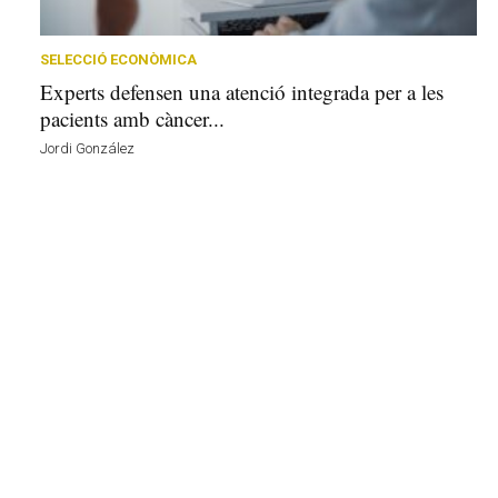
r
a
a
SELECCIÓ ECONÒMICA
v
Experts defensen una atenció integrada per a les
u
pacients amb càncer...
i
Jordi González