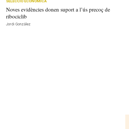
SELECCIÓ ECONÒMICA
Noves evidències donen suport a l’ús precoç de
ribociclib
Jordi González