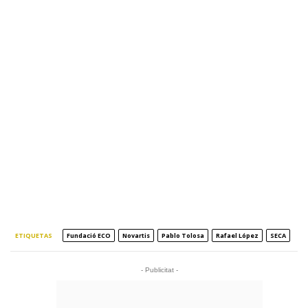
ETIQUETAS
Fundació ECO
Novartis
Pablo Tolosa
Rafael López
SECA
- Publicitat -