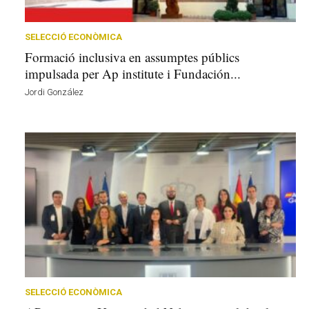
r
a
a
SELECCIÓ ECONÒMICA
v
Formació inclusiva en assumptes públics
u
impulsada per Ap institute i Fundación...
i
Jordi González
SELECCIÓ ECONÒMICA