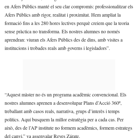
en Afers Públics manté el seu clar compromís: professionalitzar els
Afers Públics amb rigor, realitat i proximitat. Hem ampliat la
formació fins a les 280 hores lectives perquè creiem que la teoria
sense pràctica no transforma. Els nostres alumnes no només
aprendran: viuran els Afers Públics des de dins, amb visites a
institucions i trobades reals amb governs i legisladors”.
“Aquest màster no és un programa acadèmic convencional. Els
nostres alumnes aprenen a desenvolupar Plans d’Acció 360º,
treballant amb casos reals, narrativa, grups d’interès i temps
polítics. Aquí busquem la millor estratègia per a cada cas. Per
això, des de l’AP institute no formem acadèmics, formem estrategs
del canvi.” va assenyalar Reyes Zárate.