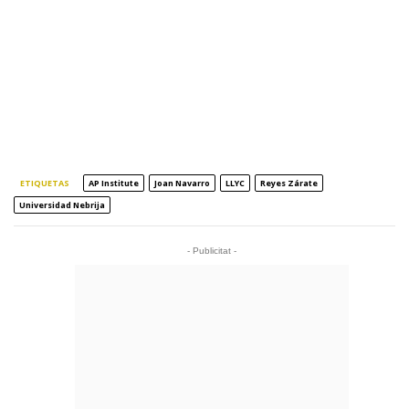
ETIQUETAS
AP Institute
Joan Navarro
LLYC
Reyes Zárate
Universidad Nebrija
- Publicitat -