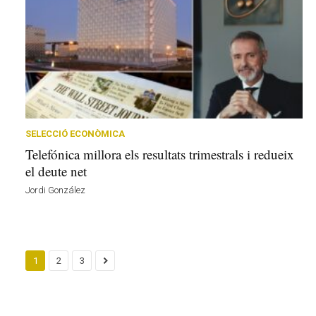
SELECCIÓ ECONÒMICA
Telefónica millora els resultats trimestrals i redueix
el deute net
Jordi González
1
2
3