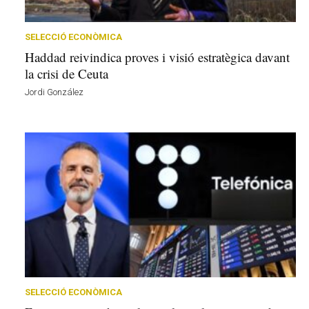
r
a
a
SELECCIÓ ECONÒMICA
v
Haddad reivindica proves i visió estratègica davant
u
la crisi de Ceuta
i
Jordi González
SELECCIÓ ECONÒMICA