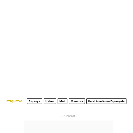
ETIQUETAS
Espanya
Helios
Maó
Menorca
Reial Acadèmia Espanyola
- Publicitat -