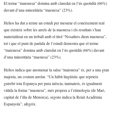
El terme “maionesa” domina amb claredat en l’ús quotidià (66%)
davant d’una minoritària “maonesa” (23%).
Helios ha dut a terme un estudi per mesurar el coneixement real
que existeix sobre les arrels de la maonesa i els resultats s’han
materialitzat en un treball amb el títol “Nosaltres diem maonesa”,
tot i que el punt de partida de l’estudi demostra que el terme
“maionesa” domina amb claredat en l’ús quotidià (66%) davant
d’una minoritària “maonesa” (23%).
Helios indica que anomenar la salsa “maionesa” és, per a una gran
majoria, un costum arrelat. “Un hàbit lingüístic que repeteix
gairebé tota Espanya per pura inèrcia; tanmateix, és igualment
vàlida la forma “maonesa”, més propera a l’etimologia (de Maó,
capital de l’illa de Menorca), segons indica la Reial Acadèmia
Espanyola”, afegeix.