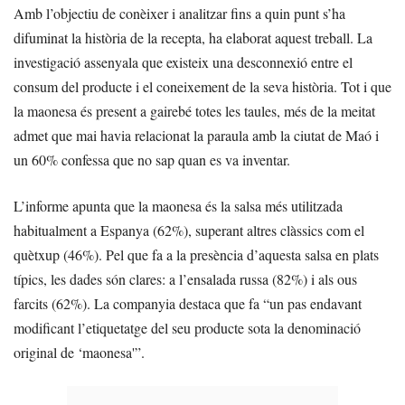
Amb l’objectiu de conèixer i analitzar fins a quin punt s’ha
difuminat la història de la recepta, ha elaborat aquest treball. La
investigació assenyala que existeix una desconnexió entre el
consum del producte i el coneixement de la seva història. Tot i que
la maonesa és present a gairebé totes les taules, més de la meitat
admet que mai havia relacionat la paraula amb la ciutat de Maó i
un 60% confessa que no sap quan es va inventar.
L’informe apunta que la maonesa és la salsa més utilitzada
habitualment a Espanya (62%), superant altres clàssics com el
quètxup (46%). Pel que fa a la presència d’aquesta salsa en plats
típics, les dades són clares: a l’ensalada russa (82%) i als ous
farcits (62%). La companyia destaca que fa “un pas endavant
modificant l’etiquetatge del seu producte sota la denominació
original de ‘maonesa'”.