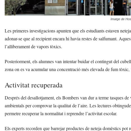
Imatge de Hosp
Les primeres investigacions apunten que els estudiants estaven netejant
adonar-se que al recipient encara hi havia restes de salfumant. Aqu
l’alliberament de vapors tòxics.
Posteriorment, els alumnes van intentar buidar el contingut del cubell 
zona on es va acumular una concentració més elevada de fum tòxic, fe
Activitat recuperada
Després del desallotjament, els Bombers van dur a terme tasques de ve
ambientals per comprovar la qualitat de l’aire. Les lectures obtingud
permetre recuperar la normalitat i reprendre l’activitat escolar.
Els experts recorden que barrejar productes de neteja domèstics pot 