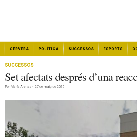
N
CERVERA
POLÍTICA
SUCCESSOS
ESPORTS
O
o
t
í
SUCCESSOS
c
Set afectats després d’una reac
i
e
Por
María Arenas
-
27 de maig de 2026
s
d
e
C
e
r
v
e