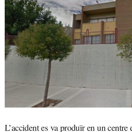
r
a
a
v
u
i
L’accident es va produïr en un centre e