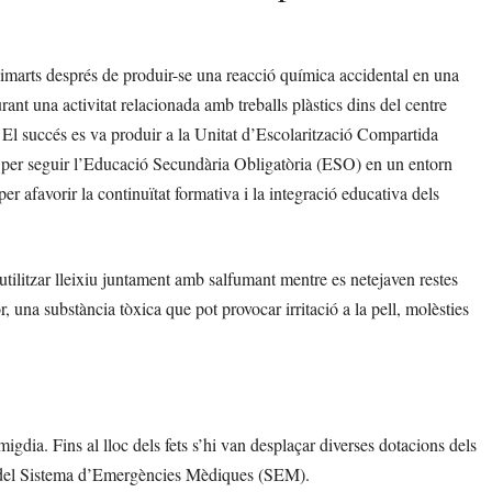
dimarts després de produir-se una reacció química accidental en una
rant una activitat relacionada amb treballs plàstics dins del centre
. El succés es va produir a la Unitat d’Escolarització Compartida
s per seguir l’Educació Secundària Obligatòria (ESO) en un entorn
per afavorir la continuïtat formativa i la integració educativa dels
utilitzar lleixiu juntament amb salfumant mentre es netejaven restes
una substància tòxica que pot provocar irritació a la pell, molèsties
igdia. Fins al lloc dels fets s’hi van desplaçar diverses dotacions dels
es del Sistema d’Emergències Mèdiques (SEM).