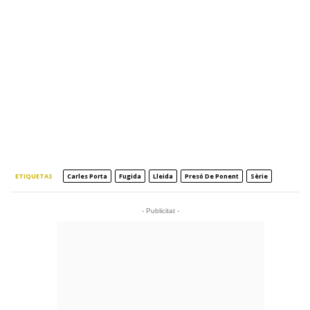
ETIQUETAS
Carles Porta
Fugida
Lleida
Presó De Ponent
Sèrie
- Publicitat -