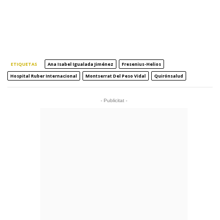
ETIQUETAS
Ana Isabel Igualada Jiménez
Fresenius-Helios
Hospital Ruber Internacional
Montserrat Del Peso Vidal
Quirónsalud
- Publicitat -