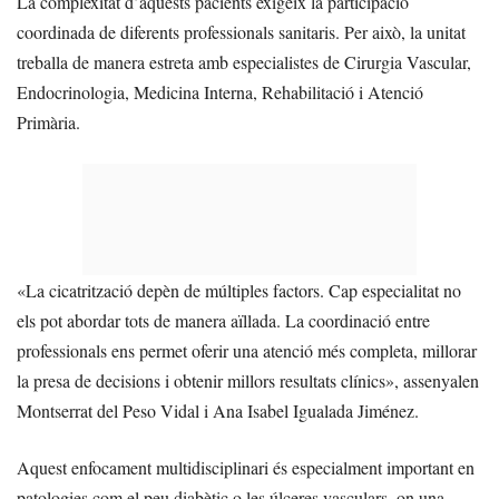
La complexitat d’aquests pacients exigeix la participació
coordinada de diferents professionals sanitaris. Per això, la unitat
treballa de manera estreta amb especialistes de Cirurgia Vascular,
Endocrinologia, Medicina Interna, Rehabilitació i Atenció
Primària.
«La cicatrització depèn de múltiples factors. Cap especialitat no
els pot abordar tots de manera aïllada. La coordinació entre
professionals ens permet oferir una atenció més completa, millorar
la presa de decisions i obtenir millors resultats clínics», assenyalen
Montserrat del Peso Vidal i Ana Isabel Igualada Jiménez.
Aquest enfocament multidisciplinari és especialment important en
patologies com el peu diabètic o les úlceres vasculars, on una