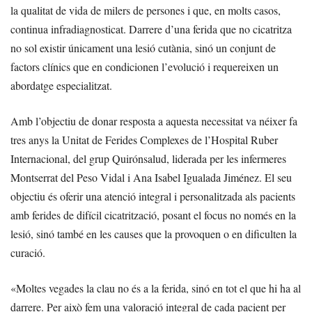
la qualitat de vida de milers de persones i que, en molts casos,
continua infradiagnosticat. Darrere d’una ferida que no cicatritza
no sol existir únicament una lesió cutània, sinó un conjunt de
factors clínics que en condicionen l’evolució i requereixen un
abordatge especialitzat.
Amb l’objectiu de donar resposta a aquesta necessitat va néixer fa
tres anys la Unitat de Ferides Complexes de l’Hospital Ruber
Internacional, del grup Quirónsalud, liderada per les infermeres
Montserrat del Peso Vidal i Ana Isabel Igualada Jiménez. El seu
objectiu és oferir una atenció integral i personalitzada als pacients
amb ferides de difícil cicatrització, posant el focus no només en la
lesió, sinó també en les causes que la provoquen o en dificulten la
curació.
«Moltes vegades la clau no és a la ferida, sinó en tot el que hi ha al
darrere. Per això fem una valoració integral de cada pacient per