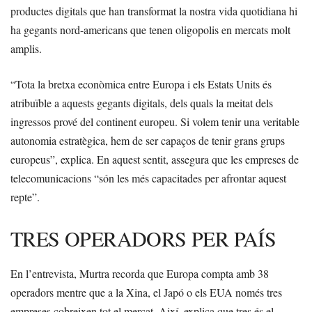
productes digitals que han transformat la nostra vida quotidiana hi
ha gegants nord-americans que tenen oligopolis en mercats molt
amplis.
“Tota la bretxa econòmica entre Europa i els Estats Units és
atribuïble a aquests gegants digitals, dels quals la meitat dels
ingressos prové del continent europeu. Si volem tenir una veritable
autonomia estratègica, hem de ser capaços de tenir grans grups
europeus”, explica. En aquest sentit, assegura que les empreses de
telecomunicacions “són les més capacitades per afrontar aquest
repte”.
TRES OPERADORS PER PAÍS
En l’entrevista, Murtra recorda que Europa compta amb 38
operadors mentre que a la Xina, el Japó o els EUA només tres
empreses cobreixen tot el mercat. Així, explica que tres és el