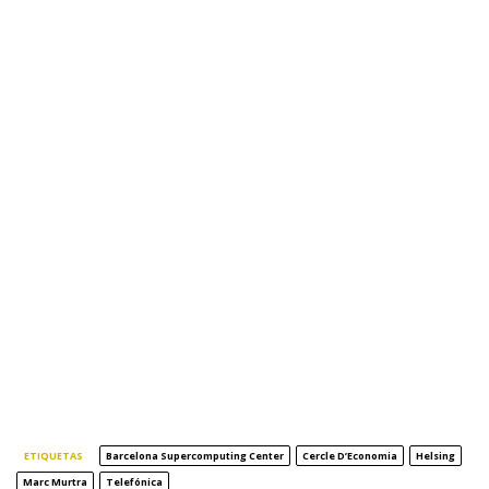
ETIQUETAS
Barcelona Supercomputing Center
Cercle D’Economia
Helsing
Marc Murtra
Telefónica