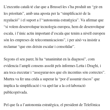
L’executiu català té clar que a Brussel·les s’ha produït un “gir en
les prioritats”, amb una aposta per la “simplificació de la
regulació” i el suport a l’“autonomia estratègica”. Va afirmar que
“si volem desenvolupar tecnologia europea, hem de desenvolupar
escala, i l’únic actiu important d’escala que tenim a nivell europeu
són les empreses de telecomunicacions”, i per això va insistir a
reclamar “que ens deixin escalar i consolidar”.
Segons el seu parer, hi ha “unanimitat en la diagnosi”, com
evidencia l’ampli consens assolit pels informes Letta i Draghi, i
ara toca executar i “assegurar-nos que els incentius són correctes”.
Murtra va fer una crida a superar la “por d’assumir riscos” que
implica la simplificació i va apel·lar a la col·laboració
publicoprivada.
Pel que fa a l’autonomia estratègica, el president de Telefónica