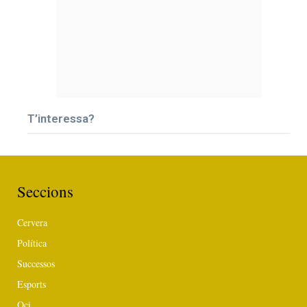
T’interessa?
Seccions
Cervera
Política
Successos
Esports
Oci