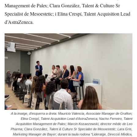
Management de Palex; Clara González, Talent & Culture Sr
Specialist de Mesoestetic; i Elina Crespí, Talent Acquisition Lead
d’AstraZeneca.
A la imatge, d’esquerra a dreta: Mauricio Valencia, Associate Manager de Grafton;
Elina Crespí, Talent Acquisition Lead d’AstraZeneca; Nacho Ferreiro, Talent
Acquisition Management de Palex; Marcin Kozaezewski, director mèdic de Leo
Pharma; Clara González, Talent & Culture Sr Specialist de Mesoestetic; Lara Gris,
Marketing Manager de Bayer; durant la taula rodona “Lideratge, Direcció Mèdica,