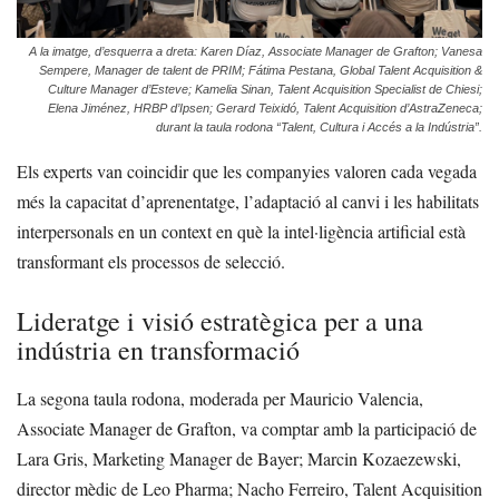
A la imatge, d’esquerra a dreta: Karen Díaz, Associate Manager de Grafton; Vanesa
Sempere, Manager de talent de PRIM; Fátima Pestana, Global Talent Acquisition &
Culture Manager d’Esteve; Kamelia Sinan, Talent Acquisition Specialist de Chiesi;
Elena Jiménez, HRBP d’Ipsen; Gerard Teixidó, Talent Acquisition d’AstraZeneca;
durant la taula rodona “Talent, Cultura i Accés a la Indústria”.
Els experts van coincidir que les companyies valoren cada vegada
més la capacitat d’aprenentatge, l’adaptació al canvi i les habilitats
interpersonals en un context en què la intel·ligència artificial està
transformant els processos de selecció.
Lideratge i visió estratègica per a una
indústria en transformació
La segona taula rodona, moderada per Mauricio Valencia,
Associate Manager de Grafton, va comptar amb la participació de
Lara Gris, Marketing Manager de Bayer; Marcin Kozaezewski,
director mèdic de Leo Pharma; Nacho Ferreiro, Talent Acquisition