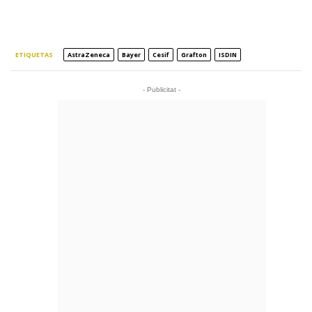
ETIQUETAS
AstraZeneca
Bayer
Cesif
Grafton
ISDIN
- Publicitat -