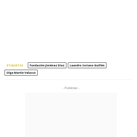
ETIQUETAS
Fundación Jiménez Díaz
Leandro Soriano Guillén
Olga Martín Velasco
- Publicitat -