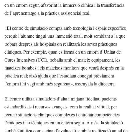
en un entorn segur, afavorint la immersió clínica i la transferència
de l’aprenentatge a la pràctica assistencial real.
«El centre de simulació compta amb tecnologia i espais específics
perquè l’alumne tingui una immersió total, molt semblant a la que
trobarà després als hospitals on realitzarà les seves pràctiques
clíniques. Per exemple, quan es forma en un entorn d’Unitat de
Cures Intensives (UCI), treballa amb el mateix equipament, les
mateixes bombes i els mateixos monitors que veurà després en la
pràctica real; això ajuda que l’estudiant conegui prèviament
l’entorn i hi vagi amb més seguretat», assenyala la directora.
El centre utilitza simuladors d’alta i mitjana fidelitat, pacients
estandarditzats i recursos avançats, com la realitat virtual, per
recrear situacions clíniques complexes i entrenar competències
tècniques i no tècniques en un entorn segur. A més, la simulació
també s’utilitza com a eina d’avaluació, amb la realització anual de