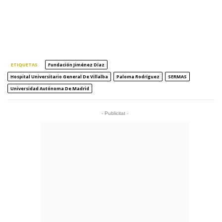
ETIQUETAS
Fundación Jiménez Díaz
Hospital Universitario General De Villalba
Paloma Rodríguez
SERMAS
Universidad Autónoma De Madrid
- Publicitat -