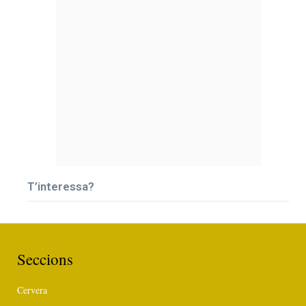
T’interessa?
Seccions
Cervera