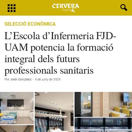
SELECCIÓ ECONÒMICA
L’Escola d’Infermeria FJD-
UAM potencia la formació
integral dels futurs
professionals sanitaris
Por
Jordi González
-
6 de juny de 2026