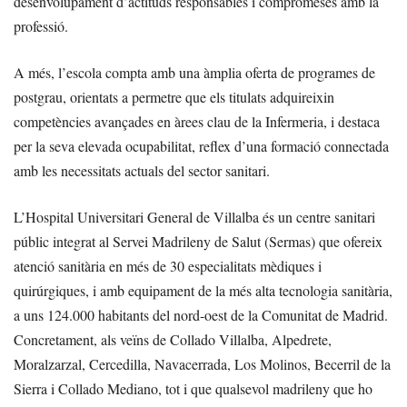
desenvolupament d’actituds responsables i compromeses amb la
professió.
A més, l’escola compta amb una àmplia oferta de programes de
postgrau, orientats a permetre que els titulats adquireixin
competències avançades en àrees clau de la Infermeria, i destaca
per la seva elevada ocupabilitat, reflex d’una formació connectada
amb les necessitats actuals del sector sanitari.
L’Hospital Universitari General de Villalba és un centre sanitari
públic integrat al Servei Madrileny de Salut (Sermas) que ofereix
atenció sanitària en més de 30 especialitats mèdiques i
quirúrgiques, i amb equipament de la més alta tecnologia sanitària,
a uns 124.000 habitants del nord-oest de la Comunitat de Madrid.
Concretament, als veïns de Collado Villalba, Alpedrete,
Moralzarzal, Cercedilla, Navacerrada, Los Molinos, Becerril de la
Sierra i Collado Mediano, tot i que qualsevol madrileny que ho