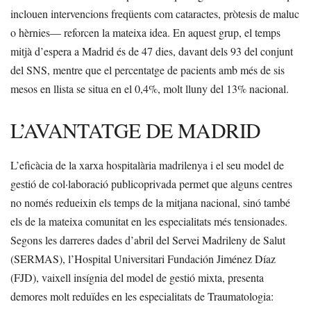
inclouen intervencions freqüents com cataractes, pròtesis de maluc
o hèrnies— reforcen la mateixa idea. En aquest grup, el temps
mitjà d’espera a Madrid és de 47 dies, davant dels 93 del conjunt
del SNS, mentre que el percentatge de pacients amb més de sis
mesos en llista se situa en el 0,4%, molt lluny del 13% nacional.
L’AVANTATGE DE MADRID
L’eficàcia de la xarxa hospitalària madrilenya i el seu model de
gestió de col·laboració publicoprivada permet que alguns centres
no només redueixin els temps de la mitjana nacional, sinó també
els de la mateixa comunitat en les especialitats més tensionades.
Segons les darreres dades d’abril del Servei Madrileny de Salut
(SERMAS), l’Hospital Universitari Fundación Jiménez Díaz
(FJD), vaixell insígnia del model de gestió mixta, presenta
demores molt reduïdes en les especialitats de Traumatologia: