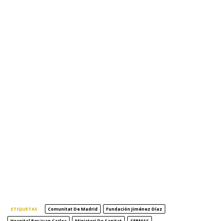
ETIQUETAS
Comunitat De Madrid
Fundación Jiménez Díaz
Hospital Rey Juan Carlos
Ministeri De Sanitat
SERMAS