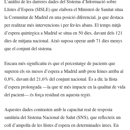
L’anàlisi de les darreres dades del Sistema d’Informació sobre
Llistes d’Espera (SISLE) que elabora el Ministeri de Sanitat situa
la Comunitat de Madrid en una posició diferencial, ja que destaca
per realitzar més intervencions i per fer-les abans. El temps mitjà
d’espera quirúrgica a Madrid se situa en 50 dies, davant dels 121
dies de mitjana nacional. Això suposa operar amb 71 dies menys
que el conjunt del sistema.
Encara més significatiu és que el percentatge de pacients que
superen els sis mesos d’espera a Madrid amb prou feines arriba al
0,8%, davant del 21,6% del conjunt nacional. És a dir, la llista
d’espera prolongada —la que té més impacte en la qualitat de vida
del pacient— és força residual en aquesta regió.
Aquestes dades contrasten amb la capacitat real de resposta
sanitària del Sistema Nacional de Salut (SNS), que reflecteix un
coll d’ampolla de les llistes d’espera en determinades àrees. En