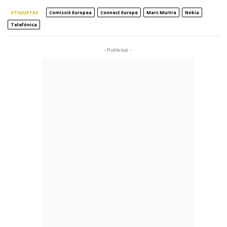
ETIQUETAS
Comissió Europea
Connect Europe
Marc Murtra
Nokia
Telefónica
- Publicitat -