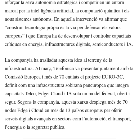
reforçar la seva autonomia estratègica i competir en un entorn
marcat per la intel·ligència artificial, la computació quàntica i els
nous sistemes autònoms. En aquella intervenció va afirmar que
“construir tecnologia pròpia és la via per defensar els valors
europeus” i que Europa ha de desenvolupar i controlar capacitats
crítiques en energia, infraestructures digitals, semiconductors i IA.
La companyia ha traslladat aquesta idea al terreny de la
infraestructura. Al març, Telefónica va presentar juntament amb la
Comissió Europea i més de 70 entitats el projecte EURO-3C,
definit com una infraestructura sobirana paneuropea que integra
capacitats Telco, Edge, Cloud i IA sota un model federat, obert i
segur. Segons la companyia, aquesta xarxa desplega més de 70
nodes Edge i Cloud en més de 13 països europeus per oferir
serveis digitals avançats en sectors com l’automoció, el transport,
l’energia o la seguretat pública.