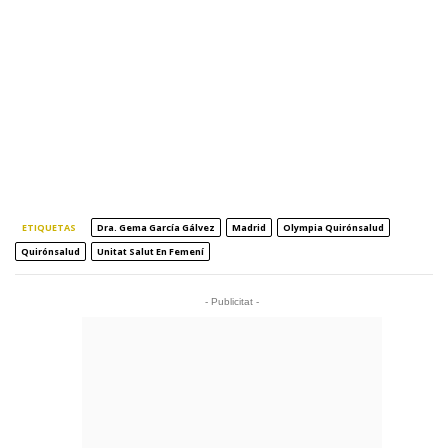
ETIQUETAS
Dra. Gema García Gálvez
Madrid
Olympia Quirónsalud
Quirónsalud
Unitat Salut En Femení
- Publicitat -