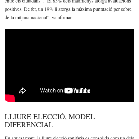
entre els ciutadans”. “El 83% dels madrilenys atorga avaluacions
positives. De fet, un 19% li atorga la màxima puntuació per sobre
de la mitjana nacional”, va afirmar.
LLIURE ELECCIÓ, MODEL
DIFERENCIAL
En aquest marc, la lliure elecció sanitària es consolida com un dels