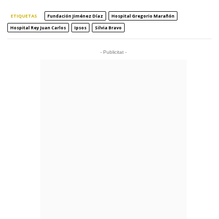
ETIQUETAS
Fundación Jiménez Díaz
Hospital Gregorio Marañón
Hospital Rey Juan Carlos
Ipsos
Silvia Bravo
- Publicitat -