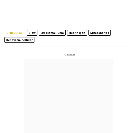
ETIQUETAS
Biow
Exposoma Humà
Healthspan
Mitocòndries
Renovació Cel·lular
- Publicitat -