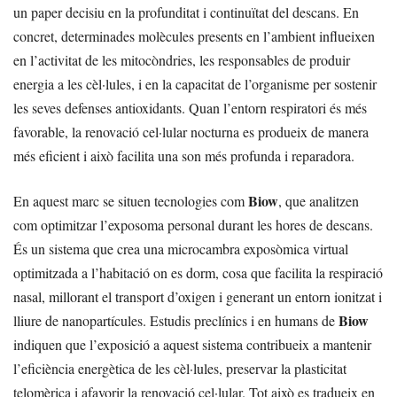
un paper decisiu en la profunditat i continuïtat del descans. En
concret, determinades molècules presents en l’ambient influeixen
en l’activitat de les mitocòndries, les responsables de produir
energia a les cèl·lules, i en la capacitat de l’organisme per sostenir
les seves defenses antioxidants. Quan l’entorn respiratori és més
favorable, la renovació cel·lular nocturna es produeix de manera
més eficient i això facilita una son més profunda i reparadora.
Biow
En aquest marc se situen tecnologies com
, que analitzen
com optimitzar l’exposoma personal durant les hores de descans.
És un sistema que crea una microcambra exposòmica virtual
optimitzada a l’habitació on es dorm, cosa que facilita la respiració
nasal, millorant el transport d’oxigen i generant un entorn ionitzat i
Biow
lliure de nanopartícules. Estudis preclínics i en humans de
indiquen que l’exposició a aquest sistema contribueix a mantenir
l’eficiència energètica de les cèl·lules, preservar la plasticitat
telomèrica i afavorir la renovació cel·lular. Tot això es tradueix en