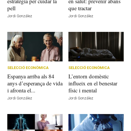
estratègia per cuidar la
en salut: prevenir abans
pell
que tractar
Jordi González
Jordi González
SELECCIÓ ECONÒMICA
SELECCIÓ ECONÒMICA
Espanya arriba als 84
L’entorn domèstic
anys d’esperança de vida
influeix en el benestar
i afronta el...
físic i mental
Jordi González
Jordi González