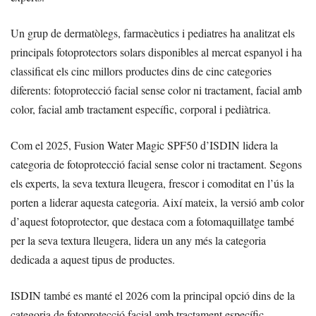
Un grup de dermatòlegs, farmacèutics i pediatres ha analitzat els
principals fotoprotectors solars disponibles al mercat espanyol i ha
classificat els cinc millors productes dins de cinc categories
diferents: fotoprotecció facial sense color ni tractament, facial amb
color, facial amb tractament específic, corporal i pediàtrica.
Com el 2025, Fusion Water Magic SPF50 d’ISDIN lidera la
categoria de fotoprotecció facial sense color ni tractament. Segons
els experts, la seva textura lleugera, frescor i comoditat en l’ús la
porten a liderar aquesta categoria. Així mateix, la versió amb color
d’aquest fotoprotector, que destaca com a fotomaquillatge també
per la seva textura lleugera, lidera un any més la categoria
dedicada a aquest tipus de productes.
ISDIN també es manté el 2026 com la principal opció dins de la
categoria de fotoprotecció facial amb tractament específic.