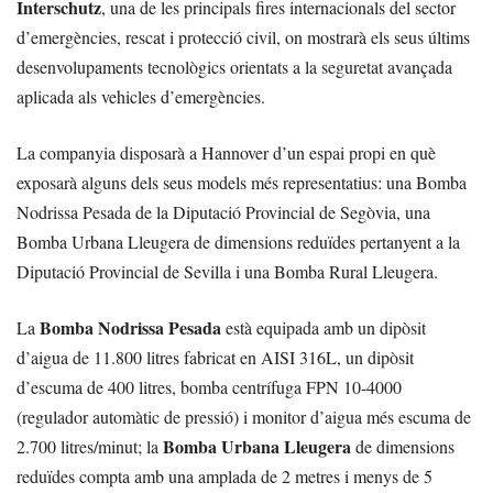
Interschutz
, una de les principals fires internacionals del sector
d’emergències, rescat i protecció civil, on mostrarà els seus últims
desenvolupaments tecnològics orientats a la seguretat avançada
aplicada als vehicles d’emergències.
La companyia disposarà a Hannover d’un espai propi en què
exposarà alguns dels seus models més representatius: una Bomba
Nodrissa Pesada de la Diputació Provincial de Segòvia, una
Bomba Urbana Lleugera de dimensions reduïdes pertanyent a la
Diputació Provincial de Sevilla i una Bomba Rural Lleugera.
Bomba Nodrissa Pesada
La
està equipada amb un dipòsit
d’aigua de 11.800 litres fabricat en AISI 316L, un dipòsit
d’escuma de 400 litres, bomba centrífuga FPN 10-4000
(regulador automàtic de pressió) i monitor d’aigua més escuma de
Bomba Urbana Lleugera
2.700 litres/minut; la
de dimensions
reduïdes compta amb una amplada de 2 metres i menys de 5