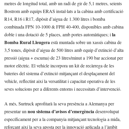
metres de longitud total, amb un radi de gir de 5,1 metres, seients
Bostrom amb equips ERAS instal·lats a la cabina amb certificació
R14, R16 i R17, dipòsit d’aigua de 1.300 litres i bomba
combinada FPN 10-1000 & FPH 40-400, disponibles amb cabina
la
doble i una dotació de 5 places, amb portes automàtiques; i
Bomba Rural Lleugera
està muntada sobre un xassís cabina de
3,5 tones, dipòsit d’aigua de 500 litres amb equip d’extinció d’alta
pressió (aigua + escuma) de 23 litres/minut a 190 bar accionat per
motor elèctric. El vehicle incorpora un kit de recàrrega de les
bateries del sistema d’extinció mitjançant el desplaçament del
vehicle, reflectint així la versatilitat i capacitat operativa de les
seves solucions per a diferents entorns i necessitats d’intervenció.
A més, Surtruck aprofitarà la seva presència a Alemanya per
nou sistema d’avisos d’emergència
presentar un
desenvolupat
específicament per a la companyia mitjançant tecnologia a mida,
reforçant així la seva aposta per la innovació aplicada a l’àmbit