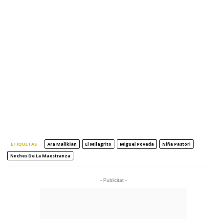
ETIQUETAS
Ara Malikian
El Milagrito
Miguel Poveda
Niña Pastori
Noches De La Maestranza
- Publicitat -