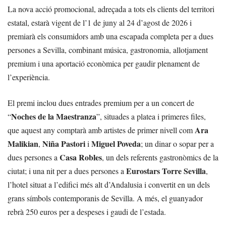
La nova acció promocional, adreçada a tots els clients del territori
estatal, estarà vigent de l’1 de juny al 24 d’agost de 2026 i
premiarà els consumidors amb una escapada completa per a dues
persones a Sevilla, combinant música, gastronomia, allotjament
premium i una aportació econòmica per gaudir plenament de
l’experiència.
El premi inclou dues entrades premium per a un concert de
Noches de la Maestranza
“
”, situades a platea i primeres files,
Ara
que aquest any comptarà amb artistes de primer nivell com
Malikian
Niña Pastori
Miguel Poveda
,
i
; un dinar o sopar per a
Casa Robles
dues persones a
, un dels referents gastronòmics de la
Eurostars Torre Sevilla
ciutat; i una nit per a dues persones a
,
l’hotel situat a l’edifici més alt d’Andalusia i convertit en un dels
grans símbols contemporanis de Sevilla. A més, el guanyador
rebrà 250 euros per a despeses i gaudi de l’estada.