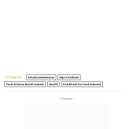
ETIQUETAS
Eatable Adventures
Expo Foodtech
Food 4 Future World Summit
Nestlé
Pick&Pack For Food Industry
- Publicitat -