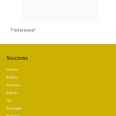
T’interessa?
Seccions
Cervera
Política
Successos
Esports
Oci
Economia
El Temps