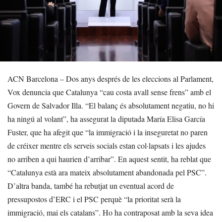
ACN Barcelona – Dos anys després de les eleccions al Parlament,
Vox denuncia que Catalunya “cau costa avall sense frens” amb el
Govern de Salvador Illa. “El balanç és absolutament negatiu, no hi
ha ningú al volant”, ha assegurat la diputada María Elisa García
Fuster, que ha afegit que “la immigració i la inseguretat no paren
de créixer mentre els serveis socials estan col·lapsats i les ajudes
no arriben a qui haurien d’arribar”. En aquest sentit, ha reblat que
“Catalunya està ara mateix absolutament abandonada pel PSC”.
D’altra banda, també ha rebutjat un eventual acord de
pressupostos d’ERC i el PSC perquè “la prioritat serà la
immigració, mai els catalans”. Ho ha contraposat amb la seva idea