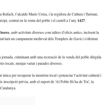
ia Rufach, l’alcalde Mario Urrea, i la regidora de Cultura i Turisme,
1427
ipi, centrat en la venta del poble i el castell a l’any
.
 hores
, amb activitats diverses com tallers d’oficis antics, incloent la
instal·larà un campament medieval dels Templers de Gavà i s’oferiran
a jornada, culminant amb una recreació de la venda del poble dirigida
s locals, menjar variat i parades diverses.
nica per recuperar la memòria local i potenciar l’activitat cultural i
x inscripció prèvia, amb el suport de ‘Al Poble Hi ha de Tot’, la
 Catalunya.