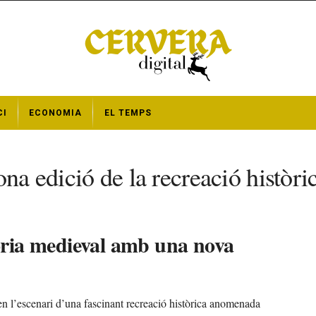
CI
ECONOMIA
EL TEMPS
ona edició de la recreació històr
tòria medieval amb una nova
en l’escenari d’una fascinant recreació històrica anomenada