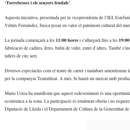
‘Torrebesses i els senyors feudals’
.
r
a
a
Aquesta iniciativa, presentada per la vicepresidenta de l’IEI, Estefan
v
Virtuts Fernández, busca posar en valor el patrimoni cultural del munic
u
i
11:00 hores
19:00
La jornada començarà a les
i s’allargarà fins a les
fabricació de cadires, ferro, bufat de vidre, entre d’altres. També s’
tallers de circ aeri.
Diversos espectacles com el teatre de carrer i malabars amenitzaran l
per la companyia Teatralitzat. A més, hi haurà un mercat amb producte
Mario Urrea ha manifestat que aquest esdeveniment és una oportunitat ú
econòmica a la zona. La participació és totalment oberta i no requerei
Diputació de Lleida i el Departament de Cultura de la Generalitat de