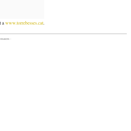
t a
www.torrebesses.cat
.
comanem -