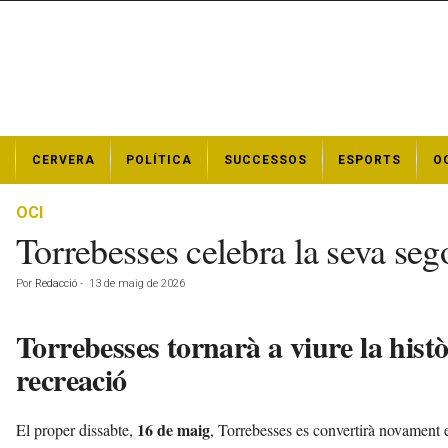
N
CERVERA
POLÍTICA
SUCCESSOS
ESPORTS
O
o
t
í
OCI
c
Torrebesses celebra la seva seg
i
e
Por
Redacció
-
13 de maig de 2026
s
d
Torrebesses tornarà a viure la his
e
C
recreació
e
r
v
16 de maig
El proper dissabte,
, Torrebesses es convertirà novament 
e