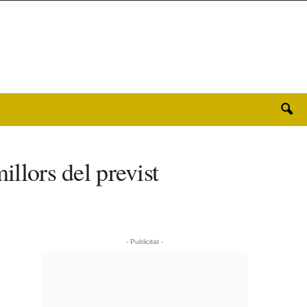
illors del previst
- Publicitat -