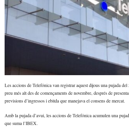
r
a
a
v
u
i
Les accions de Telefónica van registrar aquest dijous una pujada del 
preu més alt des de començaments de novembre, després de presentar 
previsions d’ingressos i ebitda que manejava el consens de mercat.
Amb la pujada d’avui, les accions de Telefónica acumulen una puja
que suma l’IBEX.