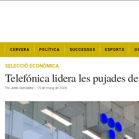
N
CERVERA
POLÍTICA
SUCCESSOS
ESPORTS
O
o
t
í
SELECCIÓ ECONÒMICA
c
Telefónica lidera les pujades de
i
e
Por
Jordi González
-
15 de maig de 2026
s
d
e
C
e
r
v
e